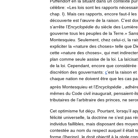
Puffendorf
en
la
situant
dans
un
contexte
pu
célèbre:
«
Les
lois
sont
les
rapports
nécessai
chap
.
I
).
Mais
ces
rapports
,
encore
faut
-
il
les
découverte
est
l
’
œuvre
de
la
raison
.
C
’
est
do
s
’
arrête
l
’
Encyclopédie
du
siècle
des
Lumière
gouverne
tous
les
peuples
de
la
Terre
.»
San
Montesquieu
.
Seulement
,
chez
celui
-
ci
,
la
ra
expliciter
la
«
nature
des
choses
»
telle
que
Di
cette
«
nature
des
choses
»,
qui
met
indirect
plan
comme
seule
assise
de
la
loi
.
La
laïcisa
de
la
loi
.
Cependant
,
encore
que
considérée
discrétion
des
gouvernants:
c
’
est
la
raison
et
chaque
nation
ne
doivent
être
que
les
cas
pa
après
Montesquieu
et
l
’
Encyclopédie
,
adhére
mêmes
du
Code
civil
inaugurait
,
pensaient
-
il
tributaires
de
l
’
arbitraire
des
princes
,
ne
sero
Cet
optimisme
fut
déçu
.
Pourtant
,
lorsqu
’
il
ap
félicité
universelle
,
la
doctrine
ne
s
’
est
pas
ré
individus
faillibles
,
mais
disposant
des
moyen
contestée
au
nom
du
respect
auquel
il
était
t
forme
(
Ihering
),
le
droit
objectif
à
la
règle
con