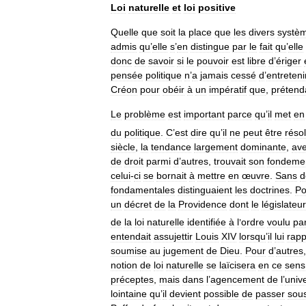
Loi
naturelle
et
loi
positive
Quelle
que
soit
la
place
que
les
divers
systè
admis
qu
’
elle
s
’
en
distingue
par
le
fait
qu
’
elle
donc
de
savoir
si
le
pouvoir
est
libre
d
’
ériger
pensée
politique
n
’
a
jamais
cessé
d
’
entreteni
Créon
pour
obéir
à
un
impératif
que
,
prétend
Le
problème
est
important
parce
qu
’
il
met
en
du
politique
.
C
’
est
dire
qu
’
il
ne
peut
être
réso
siècle
,
la
tendance
largement
dominante
,
av
de
droit
parmi
d
’
autres
,
trouvait
son
fondeme
celui
-
ci
se
bornait
à
mettre
en
œuvre
.
Sans
d
fondamentales
distinguaient
les
doctrines
.
Po
un
décret
de
la
Providence
dont
le
législateur
de
la
loi
naturelle
identifiée
à
l
’
ordre
voulu
pa
entendait
assujettir
Louis
XIV
lorsqu
’
il
lui
rapp
soumise
au
jugement
de
Dieu
.
Pour
d
’
autres
notion
de
loi
naturelle
se
laïcisera
en
ce
sens
préceptes
,
mais
dans
l
’
agencement
de
l
’
univ
lointaine
qu
’
il
devient
possible
de
passer
sou