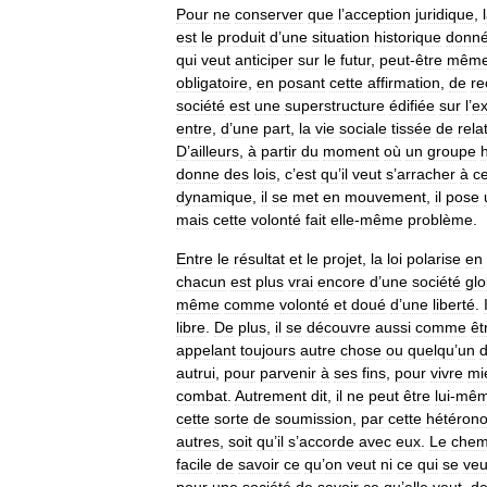
Pour
ne
conserver
que
l
’
acception
juridique
,
est
le
produit
d
’
une
situation
historique
donn
qui
veut
anticiper
sur
le
futur
,
peut
-
être
mêm
obligatoire
,
en
posant
cette
affirmation
,
de
re
société
est
une
superstructure
édifiée
sur
l
’
ex
entre
,
d
’
une
part
,
la
vie
sociale
tissée
de
rela
D
’
ailleurs
,
à
partir
du
moment
où
un
groupe
donne
des
lois
,
c
’
est
qu
’
il
veut
s
’
arracher
à
c
dynamique
,
il
se
met
en
mouvement
,
il
pose
mais
cette
volonté
fait
elle
-
même
problème
.
Entre
le
résultat
et
le
projet
,
la
loi
polarise
en
chacun
est
plus
vrai
encore
d
’
une
société
glo
même
comme
volonté
et
doué
d
’
une
liberté
.
libre
.
De
plus
,
il
se
découvre
aussi
comme
êt
appelant
toujours
autre
chose
ou
quelqu
’
un
autrui
,
pour
parvenir
à
ses
fins
,
pour
vivre
mi
combat
.
Autrement
dit
,
il
ne
peut
être
lui
-
mê
cette
sorte
de
soumission
,
par
cette
hétéron
autres
,
soit
qu
’
il
s
’
accorde
avec
eux
.
Le
chem
facile
de
savoir
ce
qu
’
on
veut
ni
ce
qui
se
veu