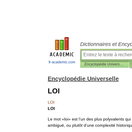
Dictionnaires et Ency
fr-academic.com
Encyclopédie Universelle
Encyclopédie Universelle
LOI
LOI
LOI
Le
mot
«
loi
»
est
l
’
un
des
plus
polyvalents
qui
ambiguë
,
ou
plutôt
d
’
une
complexité
historiq