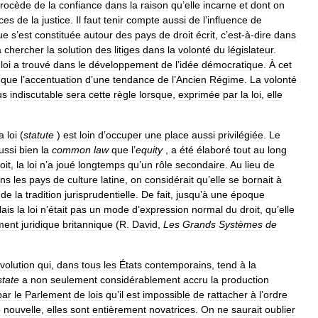
rocède
de
la
confiance
dans
la
raison
qu
’
elle
incarne
et
dont
on
ces
de
la
justice
.
Il
faut
tenir
compte
aussi
de
l
’
influence
de
ue
s
’
est
constituée
autour
des
pays
de
droit
écrit
,
c
’
est
-
à
-
dire
dans
à
chercher
la
solution
des
litiges
dans
la
volonté
du
législateur
.
loi
a
trouvé
dans
le
développement
de
l
’
idée
démocratique
.
À
cet
que
l
’
accentuation
d
’
une
tendance
de
l
’
Ancien
Régime
.
La
volonté
us
indiscutable
sera
cette
règle
lorsque
,
exprimée
par
la
loi
,
elle
la
loi
(
statute
)
est
loin
d
’
occuper
une
place
aussi
privilégiée
.
Le
ussi
bien
la
common
law
que
l
’
equity
,
a
été
élaboré
tout
au
long
oit
,
la
loi
n
’
a
joué
longtemps
qu
’
un
rôle
secondaire
.
Au
lieu
de
ns
les
pays
de
culture
latine
,
on
considérait
qu
’
elle
se
bornait
à
de
la
tradition
jurisprudentielle
.
De
fait
,
jusqu
’
à
une
époque
lais
la
loi
n
’
était
pas
un
mode
d
’
expression
normal
du
droit
,
qu
’
elle
ment
juridique
britannique
(
R
.
David
,
Les
Grands
Systèmes
de
volution
qui
,
dans
tous
les
États
contemporains
,
tend
à
la
state
a
non
seulement
considérablement
accru
la
production
par
le
Parlement
de
lois
qu
’
il
est
impossible
de
rattacher
à
l
’
ordre
é
nouvelle
,
elles
sont
entièrement
novatrices
.
On
ne
saurait
oublier