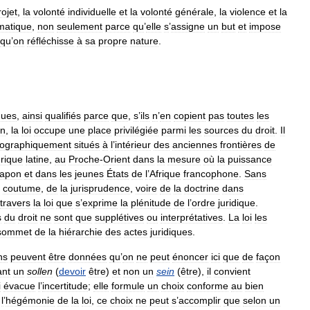
rojet
,
la
volonté
individuelle
et
la
volonté
générale
,
la
violence
et
la
matique
,
non
seulement
parce
qu
’
elle
s
’
assigne
un
but
et
impose
qu
’
on
réfléchisse
à
sa
propre
nature
.
ques
,
ainsi
qualifiés
parce
que
,
s
’
ils
n
’
en
copient
pas
toutes
les
in
,
la
loi
occupe
une
place
privilégiée
parmi
les
sources
du
droit
.
Il
ographiquement
situés
à
l
’
intérieur
des
anciennes
frontières
de
rique
latine
,
au
Proche
-
Orient
dans
la
mesure
où
la
puissance
apon
et
dans
les
jeunes
États
de
l
’
Afrique
francophone
.
Sans
coutume
,
de
la
jurisprudence
,
voire
de
la
doctrine
dans
travers
la
loi
que
s
’
exprime
la
plénitude
de
l
’
ordre
juridique
.
s
du
droit
ne
sont
que
supplétives
ou
interprétatives
.
La
loi
les
sommet
de
la
hiérarchie
des
actes
juridiques
.
ns
peuvent
être
données
qu
’
on
ne
peut
énoncer
ici
que
de
façon
ant
un
sollen
(
devoir
être
)
et
non
un
sein
(
être
),
il
convient
i
évacue
l
’
incertitude
;
elle
formule
un
choix
conforme
au
bien
l
’
hégémonie
de
la
loi
,
ce
choix
ne
peut
s
’
accomplir
que
selon
un