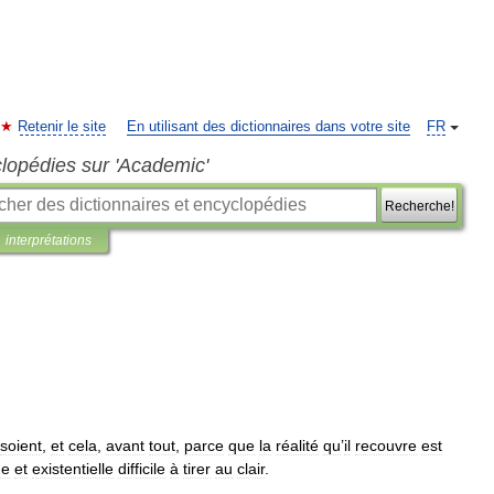
Retenir le site
En utilisant des dictionnaires dans votre site
FR
clopédies sur 'Academic'
Recherche!
interprétations
soient
,
et
cela
,
avant
tout
,
parce
que
la
réalité
qu
’
il
recouvre
est
ue
et
existentielle
difficile
à
tirer
au
clair
.