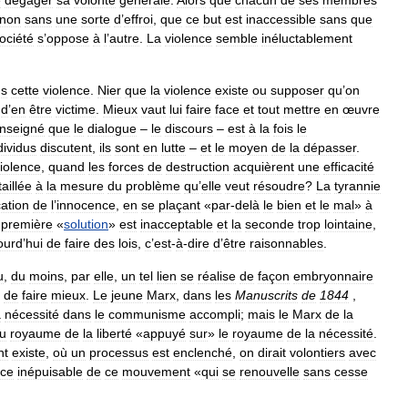
e
dégager
sa
volonté
générale
.
Alors
que
chacun
de
ses
membres
non
sans
une
sorte
d
’
effroi
,
que
ce
but
est
inaccessible
sans
que
ociété
s
’
oppose
à
l
’
autre
.
La
violence
semble
inéluctablement
ns
cette
violence
.
Nier
que
la
violence
existe
ou
supposer
qu
’
on
d
’
en
être
victime
.
Mieux
vaut
lui
faire
face
et
tout
mettre
en
œuvre
nseigné
que
le
dialogue
–
le
discours
–
est
à
la
fois
le
dividus
discutent
,
ils
sont
en
lutte
–
et
le
moyen
de
la
dépasser
.
iolence
,
quand
les
forces
de
destruction
acquièrent
une
efficacité
taillée
à
la
mesure
du
problème
qu
’
elle
veut
résoudre
?
La
tyrannie
ation
de
l
’
innocence
,
en
se
plaçant
«
par
-
delà
le
bien
et
le
mal
»
à
première
«
solution
»
est
inacceptable
et
la
seconde
trop
lointaine
,
ourd
’
hui
de
faire
des
lois
,
c
’
est
-
à
-
dire
d
’
être
raisonnables
.
u
,
du
moins
,
par
elle
,
un
tel
lien
se
réalise
de
façon
embryonnaire
de
faire
mieux
.
Le
jeune
Marx
,
dans
les
Manuscrits
de
1844
,
a
nécessité
dans
le
communisme
accompli
;
mais
le
Marx
de
la
u
royaume
de
la
liberté
«
appuyé
sur
»
le
royaume
de
la
nécessité
.
nt
existe
,
où
un
processus
est
enclenché
,
on
dirait
volontiers
avec
rce
inépuisable
de
ce
mouvement
«
qui
se
renouvelle
sans
cesse