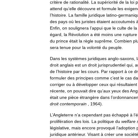
critère
de
rationalité
.
La
supériorité
de
la
loi
p
attend
qu
’
elle
découvre
et
formule
les
exigen
l
’
histoire
.
La
famille
juridique
latino
-
germaniq
des
pays
où
les
juristes
étaient
accoutumés
Enfin
,
on
soulignera
l
’
appui
que
le
culte
de
la
égard
,
la
Révolution
a
été
moins
une
rupture
du
prince
était
la
règle
suprême
.
Combien
pl
sera
tenue
pour
la
volonté
du
peuple
.
Dans
les
systèmes
juridiques
anglo
-
saxons
,
droit
anglais
est
un
droit
jurisprudentiel
qui
,
a
de
l
’
histoire
par
les
cours
.
Par
rapport
à
ce
dr
formuler
des
principes
comme
c
’
est
le
cas
da
corriger
ou
à
développer
ceux
qui
résultaient
récente
,
on
pouvait
dire
qu
’
aux
yeux
des
Ang
était
une
pièce
étrangère
dans
l
’
ordonnance
droit
contemporain
,
1964
).
L
’
Angleterre
n
’
a
cependant
pas
échappé
à
l
’
é
prolifération
des
lois
.
La
politique
du
welfare
législative
,
mais
encore
provoqué
l
’
adoption
juridique
antérieur
.
Visant
à
créer
une
sociét