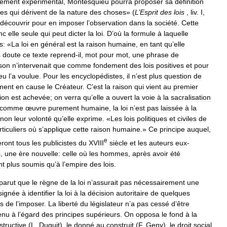
rement
expérimental
,
Montesquieu
pourra
proposer
sa
définition
res
qui
dérivent
de
la
nature
des
choses
» (
L
’
Esprit
des
lois
,
liv
.
I
,
découvrir
pour
en
imposer
l
’
observation
dans
la
société
.
Cette
nc
elle
seule
qui
peut
dicter
la
loi
.
D
’
où
la
formule
à
laquelle
s:
«
La
loi
en
général
est
la
raison
humaine
,
en
tant
qu
’
elle
s
doute
ce
texte
reprend
-
il
,
mot
pour
mot
,
une
phrase
de
ison
n
’
intervenait
que
comme
fondement
des
lois
positives
et
pour
eu
l
’
a
voulue
.
Pour
les
encyclopédistes
,
il
n
’
est
plus
question
de
ement
en
cause
le
Créateur
.
C
’
est
la
raison
qui
vient
au
premier
tion
est
achevée
;
on
verra
qu
’
elle
a
ouvert
la
voie
à
la
sacralisation
comme
œuvre
purement
humaine
,
la
loi
n
’
est
pas
laissée
à
la
non
leur
volonté
qu
’
elle
exprime
. «
Les
lois
politiques
et
civiles
de
rticuliers
où
s
’
applique
cette
raison
humaine
.»
Ce
principe
auquel
,
e
ront
tous
les
publicistes
du
XVIII
siècle
et
les
auteurs
eux
-
s
,
une
ère
nouvelle:
celle
où
les
hommes
,
après
avoir
été
nt
plus
soumis
qu
’
à
l
’
empire
des
lois
.
parut
que
le
règne
de
la
loi
n
’
assurait
pas
nécessairement
une
signée
à
identifier
la
loi
à
la
décision
autoritaire
de
quelques
s
de
l
’
imposer
.
La
liberté
du
législateur
n
’
a
pas
cessé
d
’
être
enu
à
l
’
égard
des
principes
supérieurs
.
On
opposa
le
fond
à
la
structive
(
L
.
Duguit
),
le
donné
au
construit
(
F
.
Geny
),
le
droit
social