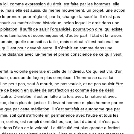
la
loi
,
comme
expression
du
droit
,
est
faite
par
les
hommes
;
elle
ée
,
mais
elle
est
aussi
,
du
même
mouvement
,
un
projet
,
une
action
e
le
prendre
pour
règle
et
,
par
là
,
changer
la
société
.
Il
n
’
est
pas
courir
au
matérialisme
historique
,
selon
lequel
le
droit
dans
une
ploitation
.
Il
suffit
de
saisir
l
’
organicité
,
pourrait
-
on
dire
,
qui
existe
tions
familiales
et
économiques
et
,
d
’
autre
part
,
l
’
État
et
la
raison
.
humain
,
quelle
que
soit
sa
taille
,
mais
surtout
s
’
il
est
national
,
se
e
qu
’
il
est
pour
devenir
autre
.
Il
s
’
établit
en
somme
dans
une
une
distance
avec
lui
-
même
et
prend
conscience
de
ce
qu
’
il
veut:
effet
la
volonté
générale
et
celle
de
l
’
individu
.
Ce
qui
est
vrai
d
’
un
bale
,
quoique
de
façon
plus
complexe
.
L
’
homme
se
saisit
lui
-
Il
ne
peut
pas
,
sauf
à
mourir
,
ne
pas
vouloir
,
et
ne
pas
vouloir
être
re
de
besoin
en
quête
de
satisfaction
et
comme
être
de
désir
d
’
autre
.
D
’
emblée
,
il
est
en
lutte
à
la
fois
avec
la
nature
et
avec
eux
,
dans
plus
de
justice
.
Il
devient
homme
et
plus
homme
par
ce
me
que
par
cette
médiation
,
il
n
’
est
satisfait
et
autonome
que
par
omie
,
soit
qu
’
il
s
’
affronte
en
permanence
avec
l
’
autre
et
tous
les
in
,
certes
,
est
rempli
d
’
embûches
,
car
,
tout
d
’
abord
,
il
n
’
est
pas
t
dans
l
’
élan
de
la
volonté
.
La
difficulté
est
plus
grande
a
fortiori