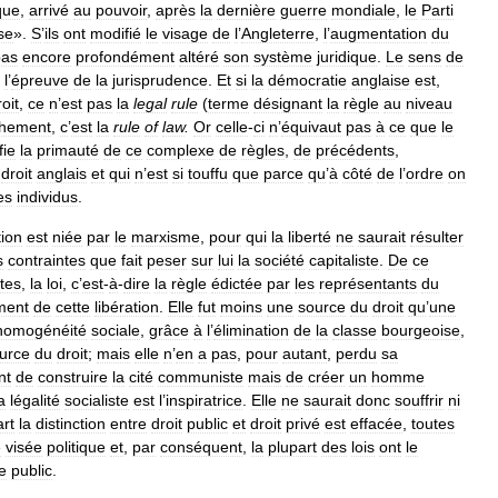
que
,
arrivé
au
pouvoir
,
après
la
dernière
guerre
mondiale
,
le
Parti
se
».
S
’
ils
ont
modifié
le
visage
de
l
’
Angleterre
,
l
’
augmentation
du
pas
encore
profondément
altéré
son
système
juridique
.
Le
sens
de
l
’
épreuve
de
la
jurisprudence
.
Et
si
la
démocratie
anglaise
est
,
roit
,
ce
n
’
est
pas
la
legal
rule
(
terme
désignant
la
règle
au
niveau
chement
,
c
’
est
la
rule
of
law
.
Or
celle
-
ci
n
’
équivaut
pas
à
ce
que
le
fie
la
primauté
de
ce
complexe
de
règles
,
de
précédents
,
droit
anglais
et
qui
n
’
est
si
touffu
que
parce
qu
’
à
côté
de
l
’
ordre
on
es
individus
.
ion
est
niée
par
le
marxisme
,
pour
qui
la
liberté
ne
saurait
résulter
s
contraintes
que
fait
peser
sur
lui
la
société
capitaliste
.
De
ce
stes
,
la
loi
,
c
’
est
-
à
-
dire
la
règle
édictée
par
les
représentants
du
ment
de
cette
libération
.
Elle
fut
moins
une
source
du
droit
qu
’
une
homogénéité
sociale
,
grâce
à
l
’
élimination
de
la
classe
bourgeoise
,
urce
du
droit
;
mais
elle
n
’
en
a
pas
,
pour
autant
,
perdu
sa
nt
de
construire
la
cité
communiste
mais
de
créer
un
homme
a
légalité
socialiste
est
l
’
inspiratrice
.
Elle
ne
saurait
donc
souffrir
ni
art
la
distinction
entre
droit
public
et
droit
privé
est
effacée
,
toutes
e
visée
politique
et
,
par
conséquent
,
la
plupart
des
lois
ont
le
e
public
.