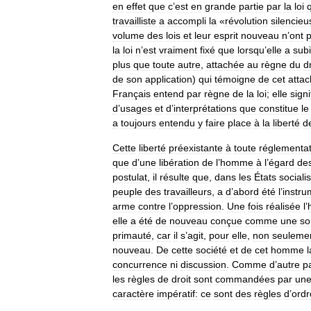
en
effet
que
c
’
est
en
grande
partie
par
la
loi
travailliste
a
accompli
la
«
révolution
silencieu
volume
des
lois
et
leur
esprit
nouveau
n
’
ont
la
loi
n
’
est
vraiment
fixé
que
lorsqu
’
elle
a
subi
plus
que
toute
autre
,
attachée
au
règne
du
d
de
son
application
)
qui
témoigne
de
cet
atta
Français
entend
par
règne
de
la
loi
;
elle
signi
d
’
usages
et
d
’
interprétations
que
constitue
le
a
toujours
entendu
y
faire
place
à
la
liberté
d
Cette
liberté
préexistante
à
toute
réglementat
que
d
’
une
libération
de
l
’
homme
à
l
’
égard
de
postulat
,
il
résulte
que
,
dans
les
États
sociali
peuple
des
travailleurs
,
a
d
’
abord
été
l
’
instru
arme
contre
l
’
oppression
.
Une
fois
réalisée
l
’
elle
a
été
de
nouveau
conçue
comme
une
so
primauté
,
car
il
s
’
agit
,
pour
elle
,
non
seuleme
nouveau
.
De
cette
société
et
de
cet
homme
l
concurrence
ni
discussion
.
Comme
d
’
autre
p
les
règles
de
droit
sont
commandées
par
un
caractère
impératif:
ce
sont
des
règles
d
’
ordr