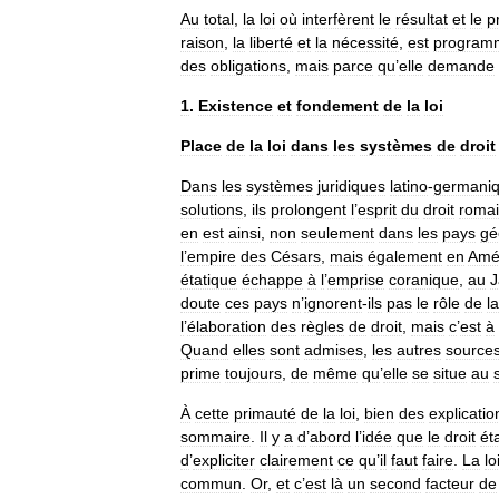
Au
total
,
la
loi
où
interfèrent
le
résultat
et
le
p
raison
,
la
liberté
et
la
nécessité
,
est
program
des
obligations
,
mais
parce
qu
’
elle
demande
1
.
Existence
et
fondement
de
la
loi
Place
de
la
loi
dans
les
systèmes
de
droit
Dans
les
systèmes
juridiques
latino
-
germani
solutions
,
ils
prolongent
l
’
esprit
du
droit
roma
en
est
ainsi
,
non
seulement
dans
les
pays
gé
l
’
empire
des
Césars
,
mais
également
en
Amé
étatique
échappe
à
l
’
emprise
coranique
,
au
J
doute
ces
pays
n
’
ignorent
-
ils
pas
le
rôle
de
la
l
’
élaboration
des
règles
de
droit
,
mais
c
’
est
à
Quand
elles
sont
admises
,
les
autres
source
prime
toujours
,
de
même
qu
’
elle
se
situe
au
À
cette
primauté
de
la
loi
,
bien
des
explicatio
sommaire
.
Il
y
a
d
’
abord
l
’
idée
que
le
droit
ét
d
’
expliciter
clairement
ce
qu
’
il
faut
faire
.
La
lo
commun
.
Or
,
et
c
’
est
là
un
second
facteur
de