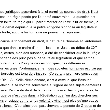
mes
juridiques
accordent
à
la
loi
parmi
les
sources
du
droit
,
il
est
est
une
règle
posée
par
l
’
autorité
souveraine
.
La
question
est
en
loi
toute
règle
qui
lui
paraît
mériter
de
l
’
être
.
Sur
ce
thème
,
la
r
le
débat
depuis
que
la
petite
Antigone
s
’
opposa
au
législateur
ait
-
elle
,
aucune
loi
humaine
ne
pouvait
transgresser
.
cause
le
fondement
du
droit
,
la
nature
de
l
’
homme
et
l
’
autonomie
e
lu
que
dans
le
cadre
d
’
une
philosophie
.
Jusqu
’
au
début
du
XX
ec
,
certes
,
bien
des
nuances
,
a
été
de
considérer
que
la
loi
,
règle
nt
dans
des
principes
supérieurs
au
législateur
et
que
l
’
art
de
oute
,
quant
à
l
’
origine
de
ces
principes
,
des
différences
ur
les
unes
,
l
’
ordonnancement
des
sociétés
humaines
est
fixé
par
terrestre
est
tenu
de
s
’
inspirer
.
Ce
sera
la
première
conception
e
r
Dieu
.
Au
XVII
siècle
encore
,
c
’
est
à
cette
loi
que
Bossuet
elait
que
sa
volonté
souveraine
à
l
’
égard
de
ses
sujets
demeurait
,
avec
l
’
école
du
droit
de
la
nature
puis
avec
les
physiocrates
,
la
que
ce
n
’
est
plus
dans
la
Révélation
que
l
’
on
doit
chercher
ses
ers
physique
et
moral
.
La
volonté
divine
n
’
est
plus
qu
’
une
cause
s
silence
.
C
’
est
ainsi
que
,
parachevant
la
pensée
de
Grotius
et
de