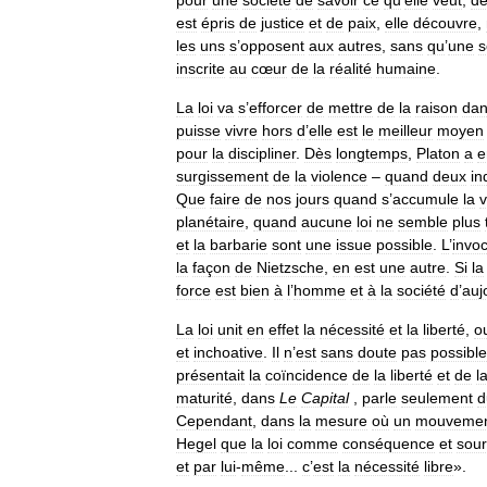
pour
une
société
de
savoir
ce
qu
’
elle
veut
,
d
est
épris
de
justice
et
de
paix
,
elle
découvre
,
les
uns
s
’
opposent
aux
autres
,
sans
qu
’
une
s
inscrite
au
cœur
de
la
réalité
humaine
.
La
loi
va
s
’
efforcer
de
mettre
de
la
raison
da
puisse
vivre
hors
d
’
elle
est
le
meilleur
moyen
pour
la
discipliner
.
Dès
longtemps
,
Platon
a
e
surgissement
de
la
violence
–
quand
deux
in
Que
faire
de
nos
jours
quand
s
’
accumule
la
v
planétaire
,
quand
aucune
loi
ne
semble
plus
et
la
barbarie
sont
une
issue
possible
.
L
’
invoc
la
façon
de
Nietzsche
,
en
est
une
autre
.
Si
la
force
est
bien
à
l
’
homme
et
à
la
société
d
’
auj
La
loi
unit
en
effet
la
nécessité
et
la
liberté
,
o
et
inchoative
.
Il
n
’
est
sans
doute
pas
possible
présentait
la
coïncidence
de
la
liberté
et
de
l
maturité
,
dans
Le
Capital
,
parle
seulement
d
Cependant
,
dans
la
mesure
où
un
mouveme
Hegel
que
la
loi
comme
conséquence
et
sou
et
par
lui
-
même
...
c
’
est
la
nécessité
libre
».